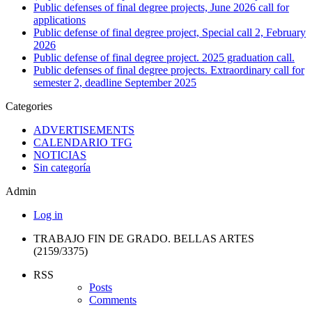
Public defenses of final degree projects, June 2026 call for
applications
Public defense of final degree project, Special call 2, February
2026
Public defense of final degree project. 2025 graduation call.
Public defenses of final degree projects. Extraordinary call for
semester 2, deadline September 2025
Categories
ADVERTISEMENTS
CALENDARIO TFG
NOTICIAS
Sin categoría
Admin
Log in
TRABAJO FIN DE GRADO. BELLAS ARTES
(2159/3375)
RSS
Posts
Comments